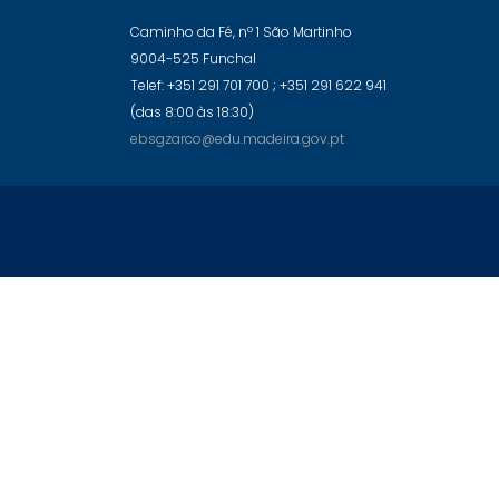
Caminho da Fé, nº 1 São Martinho
9004-525 Funchal
Telef: +351 291 701 700 ; +351 291 622 941
(das 8:00 às 18:30)
ebsgzarco@edu.madeira.gov.pt