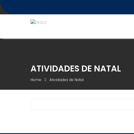
Skip
to
content
ATIVIDADES DE NATAL
Home
Atividades de Natal