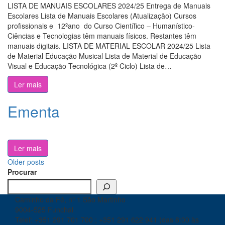
LISTA DE MANUAIS ESCOLARES 2024/25 Entrega de Manuais
Escolares Lista de Manuais Escolares (Atualização) Cursos
profissionais e 12ºano do Curso Científico – Humanístico-
Ciências e Tecnologias têm manuais físicos. Restantes têm
manuais digitais. LISTA DE MATERIAL ESCOLAR 2024/25 Lista
de Material Educação Musical Lista de Material de Educação
Visual e Educação Tecnológica (2º Ciclo) Lista de…
Ler mais
Ementa
Ler mais
Posts
Older posts
Procurar
navigation
Caminho da Fé, nº 1 São Martinho
9004-525 Funchal
Telef: +351 291 701 700 ; +351 291 622 941 (das 8:00 às