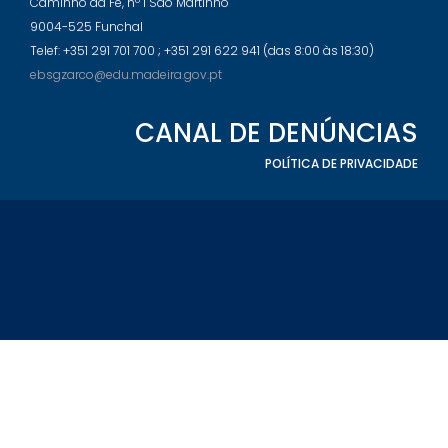
Caminho da Fé, nº 1 São Martinho
9004-525 Funchal
Telef: +351 291 701 700 ; +351 291 622 941 (das 8:00 às 18:30)
ebsgzarco@edu.madeira.gov.pt
CANAL DE DENÚNCIAS
POLÍTICA DE PRIVACIDADE